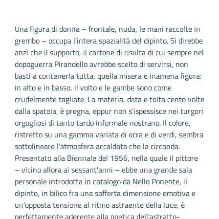
Una figura di donna – frontale, nuda, le mani raccolte in
grembo – occupa l’intera spazialità del dipinto. Si direbbe
anzi che il supporto, il cartone di risulta di cui sempre nel
dopoguerra Pirandello avrebbe scelto di servirsi, non
basti a contenerla tutta, quella misera e inamena figura:
in alto e in basso, il volto e le gambe sono come
crudelmente tagliate. La materia, data e tolta cento volte
dalla spatola, è pregna, eppur non s’ispessisce nei turgori
orgogliosi di tanto tardo informale nostrano. Il colore,
ristretto su una gamma variata di ocra e di verdi, sembra
sottolineare l’atmosfera accaldata che la circonda.
Presentato alla Biennale del 1956, nella quale il pittore
– vicino allora ai sessant’anni – ebbe una grande sala
personale introdotta in catalogo da Nello Ponente, il
dipinto, in bilico fra una sofferta dimensione emotiva e
un’opposta tensione al ritmo astraente della luce, è
perfettamente aderente alla poetica dell’astratto-