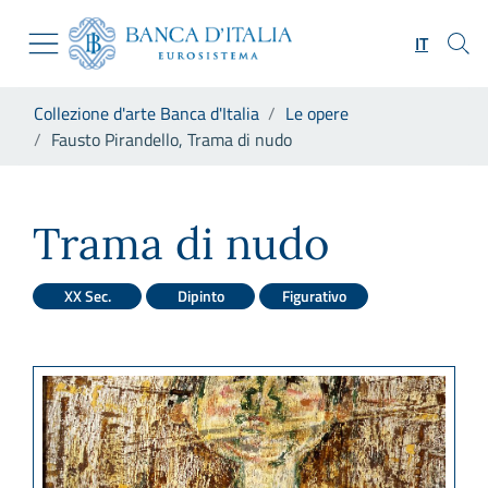
Vai al sito istituzionale
Skip to Main Content
Vai al menu di navigazione
IT
Vai alla ricerca
Vai ai contenuti
Ti trovi in:
Collezione d'arte Banca d'Italia
Le opere
Vai al footer
Fausto Pirandello, Trama di nudo
Fausto Pirandello, Trama di 
Trama di nudo
XX Sec.
Dipinto
Figurativo