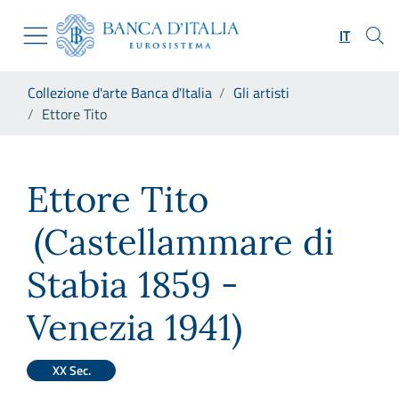
Vai al sito istituzionale
Skip to Main Content
Vai al menu di navigazione
IT
Vai alla ricerca
Vai ai contenuti
Ti trovi in:
Collezione d'arte Banca d'Italia
Gli artisti
Vai al footer
Ettore Tito
Ettore Tito
Ettore Tito
(Castellammare di
Stabia 1859 -
Venezia 1941)
XX Sec.