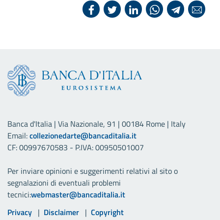
Banca d'Italia | Via Nazionale, 91 | 00184 Rome | Italy
Email:
collezionedarte@bancaditalia.it
CF: 00997670583 - P.IVA: 00950501007
Per inviare opinioni e suggerimenti relativi al sito o
segnalazioni di eventuali problemi
tecnici:
webmaster@bancaditalia.it
Link utili
Privacy
Disclaimer
Copyright