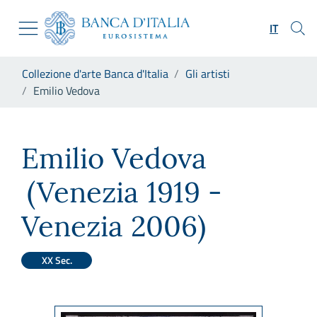
Vai al sito istituzionale
Skip to Main Content
Vai al menu di navigazione
IT
Vai alla ricerca
Vai ai contenuti
Ti trovi in:
Collezione d'arte Banca d'Italia
Gli artisti
Vai al footer
Emilio Vedova
Emilio Vedova
Emilio Vedova
(Venezia 1919 -
Venezia 2006)
XX Sec.