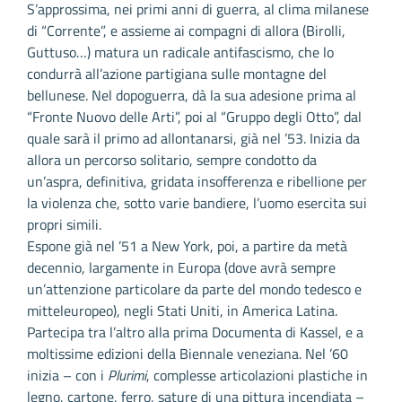
S’approssima, nei primi anni di guerra, al clima milanese
di “Corrente”, e assieme ai compagni di allora (Birolli,
Guttuso…) matura un radicale antifascismo, che lo
condurrà all’azione partigiana sulle montagne del
bellunese. Nel dopoguerra, dà la sua adesione prima al
“Fronte Nuovo delle Arti”, poi al “Gruppo degli Otto”, dal
quale sarà il primo ad allontanarsi, già nel ’53. Inizia da
allora un percorso solitario, sempre condotto da
un’aspra, definitiva, gridata insofferenza e ribellione per
la violenza che, sotto varie bandiere, l’uomo esercita sui
propri simili.
Espone già nel ’51 a New York, poi, a partire da metà
decennio, largamente in Europa (dove avrà sempre
un’attenzione particolare da parte del mondo tedesco e
mitteleuropeo), negli Stati Uniti, in America Latina.
Partecipa tra l’altro alla prima Documenta di Kassel, e a
moltissime edizioni della Biennale veneziana. Nel ’60
inizia – con i
Plurimi
, complesse articolazioni plastiche in
legno, cartone, ferro, sature di una pittura incendiata –