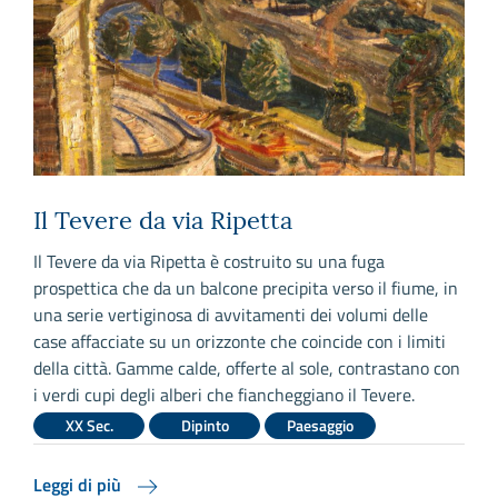
Il Tevere da via Ripetta
T
o
Il Tevere da via Ripetta è costruito su una fuga
N
a
prospettica che da un balcone precipita verso il fiume, in
o
una serie vertiginosa di avvitamenti dei volumi delle
p
case affacciate su un orizzonte che coincide con i limiti
r
della città. Gamme calde, offerte al sole, contrastano con
i verdi cupi degli alberi che fiancheggiano il Tevere.
XX Sec.
Dipinto
Paesaggio
L
Leggi di più