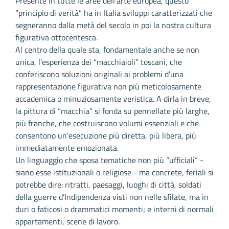
Presente in tutte le aree dell’arte europea, questo
“principio di verità” ha in Italia sviluppi caratterizzati che
segneranno dalla metà del secolo in poi la nostra cultura
figurativa ottocentesca.
Al centro della quale sta, fondamentale anche se non
unica, l’esperienza dei “macchiaioli” toscani, che
conferiscono soluzioni originali ai problemi d’una
rappresentazione figurativa non più meticolosamente
accademica o minuziosamente veristica. A dirla in breve,
la pittura di “macchia” si fonda su pennellate più larghe,
più franche, che costruiscono volumi essenziali e che
consentono un’esecuzione più diretta, più libera, più
immediatamente emozionata.
Un linguaggio che sposa tematiche non più “ufficiali” -
siano esse istituzionali o religiose - ma concrete, feriali si
potrebbe dire: ritratti, paesaggi, luoghi di città, soldati
della guerre d’Indipendenza visti non nelle sfilate, ma in
duri o faticosi o drammatici momenti; e interni di normali
appartamenti, scene di lavoro.