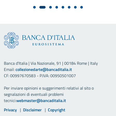
Banca d'Italia | Via Nazionale, 91 | 00184 Rome | Italy
Email:
collezionedarte@bancaditalia.it
CF: 00997670583 - P.IVA: 00950501007
Per inviare opinioni e suggerimenti relativi al sito o
segnalazioni di eventuali problemi
tecnici:
webmaster@bancaditalia.it
Link utili
Privacy
Disclaimer
Copyright