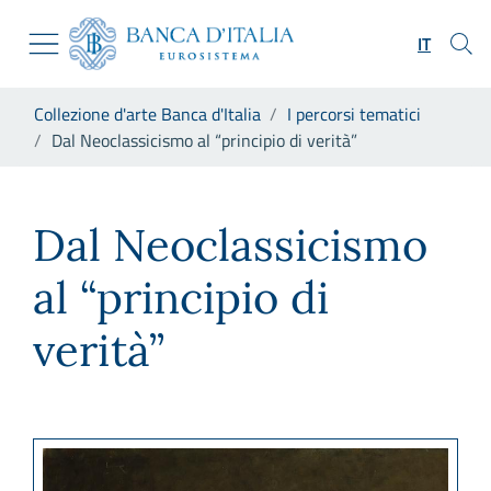
Vai al sito istituzionale
Skip to Main Content
Vai al menu di navigazione
IT
Vai alla ricerca
Vai ai contenuti
Ti trovi in:
Collezione d'arte Banca d'Italia
I percorsi tematici
Vai al footer
Dal Neoclassicismo al “principio di verità”
Dal Neoclassicismo al “princip
Dal Neoclassicismo
al “principio di
verità”