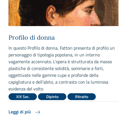
Profilo di donna
In questo Profilo di donna, Fattori presenta di profilo un
L
a
personaggio di tipologia popolana, in un interno
C
vagamente accennato. L’opera è strutturata da masse
a
plastiche di consistente solidità, sommarie e forti,
l
oggettivate nelle gamme cupe e profonde della
m
capigliatura e dell’abito, a contrasto con la luminosa
o
evidenza del volto.
r
s
XIX Sec.
Dipinto
Ritratto
Leggi di più
L