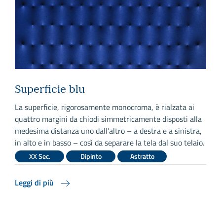
Superficie blu
La superficie, rigorosamente monocroma, è rialzata ai
F
quattro margini da chiodi simmetricamente disposti alla
s
medesima distanza uno dall’altro – a destra e a sinistra,
c
in alto e in basso – così da separare la tela dal suo telaio.
c
c
XX Sec.
Dipinto
Astratto
la
n
Leggi di più
L