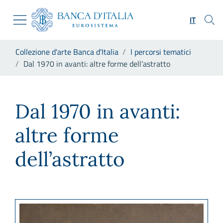
Vai al sito istituzionale
Skip to Main Content
Vai al menu di navigazione
IT
Vai alla ricerca
Vai ai contenuti
Ti trovi in:
Collezione d'arte Banca d'Italia
I percorsi tematici
Vai al footer
Dal 1970 in avanti: altre forme dell’astratto
Dal 1970 in avanti: altre forme
Dal 1970 in avanti:
altre forme
dell’astratto