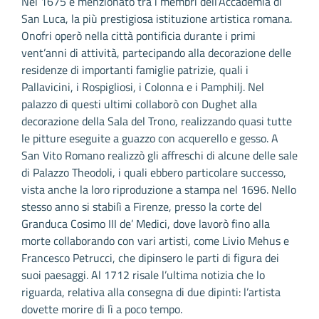
Nel 1675 è menzionato tra i membri dell’Accademia di
San Luca, la più prestigiosa istituzione artistica romana.
Onofri operò nella città pontificia durante i primi
vent’anni di attività, partecipando alla decorazione delle
residenze di importanti famiglie patrizie, quali i
Pallavicini, i Rospigliosi, i Colonna e i Pamphilj. Nel
palazzo di questi ultimi collaborò con Dughet alla
decorazione della Sala del Trono, realizzando quasi tutte
le pitture eseguite a guazzo con acquerello e gesso. A
San Vito Romano realizzò gli affreschi di alcune delle sale
di Palazzo Theodoli, i quali ebbero particolare successo,
vista anche la loro riproduzione a stampa nel 1696. Nello
stesso anno si stabilì a Firenze, presso la corte del
Granduca Cosimo III de’ Medici, dove lavorò fino alla
morte collaborando con vari artisti, come Livio Mehus e
Francesco Petrucci, che dipinsero le parti di figura dei
suoi paesaggi. Al 1712 risale l’ultima notizia che lo
riguarda, relativa alla consegna di due dipinti: l’artista
dovette morire di lì a poco tempo.