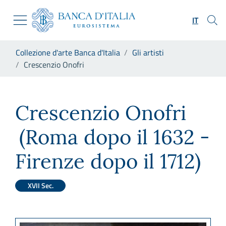
Vai al sito istituzionale
Skip to Main Content
Vai al menu di navigazione
IT
Vai alla ricerca
Vai ai contenuti
Ti trovi in:
Collezione d'arte Banca d'Italia
Gli artisti
Vai al footer
Crescenzio Onofri
Crescenzio Onofri
Crescenzio Onofri
(Roma dopo il 1632 -
Firenze dopo il 1712)
XVII Sec.