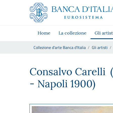
Vai al sito istituzionale
Skip to Main Content
Vai al menu di navigazione
Vai alla ricerca
Vai ai contenuti
Vai al footer
Home
La collezione
Gli artist
Ti trovi in:
Collezione d'arte Banca d'Italia
Gli artisti
Consalvo Carelli
Consalvo Carelli
- Napoli 1900)