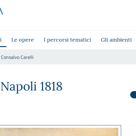
i
Le opere
I percorsi tematici
Gli ambienti
Consalvo Carelli
(Napoli 1818