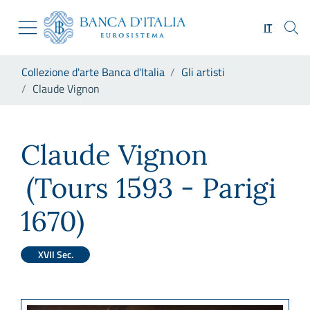
Vai al sito istituzionale
Skip to Main Content
Vai al menu di navigazione
IT
Vai alla ricerca
Vai ai contenuti
Ti trovi in:
Collezione d'arte Banca d'Italia
Gli artisti
Vai al footer
Claude Vignon
Claude Vignon
Claude Vignon
(Tours 1593 - Parigi
1670)
XVII Sec.