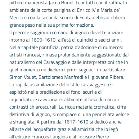
pittore manierista Jacob Bunel. I contatti con il raffinato
ambiente della corte parigina di Enrico IV e Maria de’
Medici e con la seconda scuola di Fontainebleau ebbero
grande peso nella sua prima formazione.
Il precoce soggiorno romano di Vignon dovette iniziare
intorno al 1609-1610, all’età di quindici o sedici anni.
Nella capitale pontificia, patria d’adozione di numerosi
artisti francesi, rimase profondamente suggestionato dal
naturalismo del Caravaggio e dalle interpretazioni che in
quel momento ne diedero i primi seguaci, in particolare
Simon Vouet, Bartolomeo Manfredi e il giovane Ribera.
La rapida assimilazione dello stile caravaggesco si
esplicitò nella predilezione di fondi scuri e di
inquadrature ravvicinate, abbinate all’uso di marcati
contrasti chiaroscurali. La ricca materia cromatica, cifra
distintiva di Vignon, si compiace di una pennellata veloce
e sfrangiata. A partire dal 1617-1619 si dedicò anche
all’arte dell’acquaforte grazie all’amicizia che lo legò
all’editore François Langlois e all’incisore Pierre