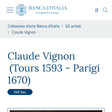
Vai al sito istituzionale
Skip to Main Content
Vai al menu di navigazione
IT
Vai alla ricerca
Vai ai contenuti
Ti trovi in:
Collezione d'arte Banca d'Italia
Gli artisti
Vai al footer
Claude Vignon
Claude Vignon
Claude Vignon
(Tours 1593 - Parigi
1670)
XVII Sec.