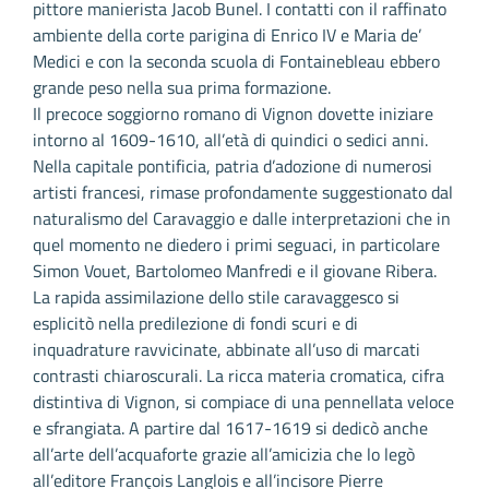
pittore manierista Jacob Bunel. I contatti con il raffinato
ambiente della corte parigina di Enrico IV e Maria de’
Medici e con la seconda scuola di Fontainebleau ebbero
grande peso nella sua prima formazione.
Il precoce soggiorno romano di Vignon dovette iniziare
intorno al 1609-1610, all’età di quindici o sedici anni.
Nella capitale pontificia, patria d’adozione di numerosi
artisti francesi, rimase profondamente suggestionato dal
naturalismo del Caravaggio e dalle interpretazioni che in
quel momento ne diedero i primi seguaci, in particolare
Simon Vouet, Bartolomeo Manfredi e il giovane Ribera.
La rapida assimilazione dello stile caravaggesco si
esplicitò nella predilezione di fondi scuri e di
inquadrature ravvicinate, abbinate all’uso di marcati
contrasti chiaroscurali. La ricca materia cromatica, cifra
distintiva di Vignon, si compiace di una pennellata veloce
e sfrangiata. A partire dal 1617-1619 si dedicò anche
all’arte dell’acquaforte grazie all’amicizia che lo legò
all’editore François Langlois e all’incisore Pierre