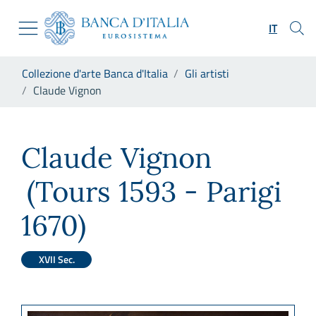
Vai al sito istituzionale
Skip to Main Content
Vai al menu di navigazione
IT
Vai alla ricerca
Vai ai contenuti
Ti trovi in:
Collezione d'arte Banca d'Italia
Gli artisti
Vai al footer
Claude Vignon
Claude Vignon
Claude Vignon
(Tours 1593 - Parigi
1670)
XVII Sec.