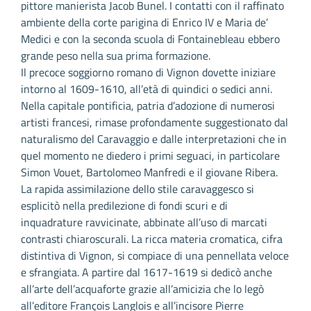
pittore manierista Jacob Bunel. I contatti con il raffinato
ambiente della corte parigina di Enrico IV e Maria de’
Medici e con la seconda scuola di Fontainebleau ebbero
grande peso nella sua prima formazione.
Il precoce soggiorno romano di Vignon dovette iniziare
intorno al 1609-1610, all’età di quindici o sedici anni.
Nella capitale pontificia, patria d’adozione di numerosi
artisti francesi, rimase profondamente suggestionato dal
naturalismo del Caravaggio e dalle interpretazioni che in
quel momento ne diedero i primi seguaci, in particolare
Simon Vouet, Bartolomeo Manfredi e il giovane Ribera.
La rapida assimilazione dello stile caravaggesco si
esplicitò nella predilezione di fondi scuri e di
inquadrature ravvicinate, abbinate all’uso di marcati
contrasti chiaroscurali. La ricca materia cromatica, cifra
distintiva di Vignon, si compiace di una pennellata veloce
e sfrangiata. A partire dal 1617-1619 si dedicò anche
all’arte dell’acquaforte grazie all’amicizia che lo legò
all’editore François Langlois e all’incisore Pierre