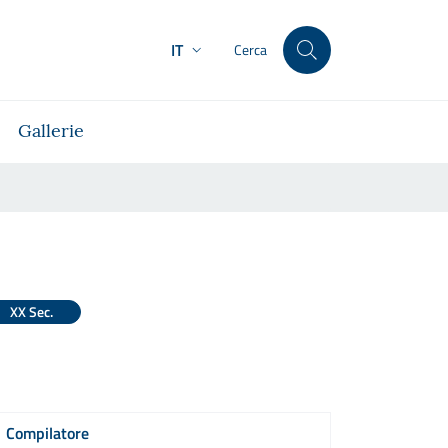
IT
Cerca
Gallerie
XX Sec.
Compilatore