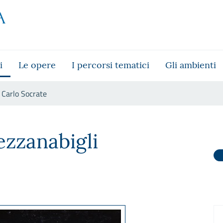
i
Le opere
I percorsi tematici
Gli ambienti
Carlo Socrate
ezzanabigli