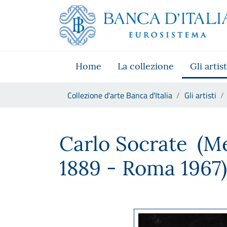
Vai al sito istituzionale
Skip to Main Content
Vai al menu di navigazione
Vai alla ricerca
Vai ai contenuti
Vai al footer
Home
La collezione
Gli artist
Ti trovi in:
Collezione d'arte Banca d'Italia
Gli artisti
Carlo Socrate
Carlo Socrate
(M
1889 - Roma 1967)