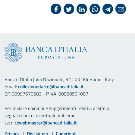
Banca d'Italia | Via Nazionale, 91 | 00184 Rome | Italy
Email:
collezionedarte@bancaditalia.it
CF: 00997670583 - P.IVA: 00950501007
Per inviare opinioni e suggerimenti relativi al sito o
segnalazioni di eventuali problemi
tecnici:
webmaster@bancaditalia.it
Link utili
Privacy
Disclaimer
Copyright