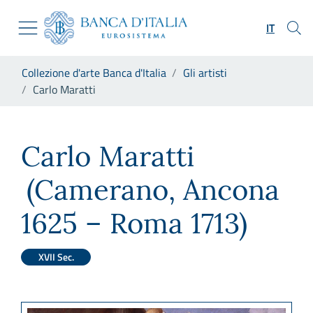
Vai al sito istituzionale
Skip to Main Content
Vai al menu di navigazione
IT
Vai alla ricerca
Vai ai contenuti
Ti trovi in:
Collezione d'arte Banca d'Italia
Gli artisti
Vai al footer
Carlo Maratti
Carlo Maratti
Carlo Maratti
(Camerano, Ancona
1625 – Roma 1713)
XVII Sec.