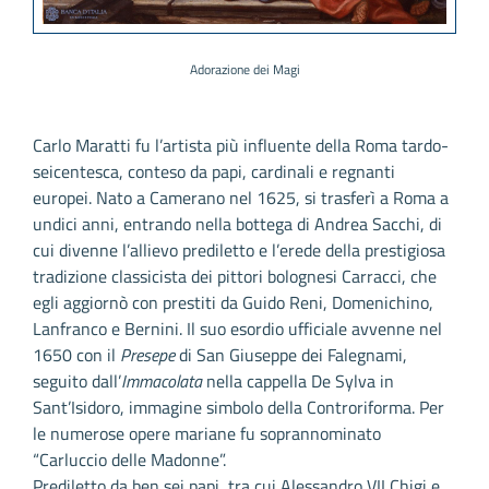
Adorazione dei Magi
Carlo Maratti fu l’artista più influente della Roma tardo-
seicentesca, conteso da papi, cardinali e regnanti
europei. Nato a Camerano nel 1625, si trasferì a Roma a
undici anni, entrando nella bottega di Andrea Sacchi, di
cui divenne l’allievo prediletto e l’erede della prestigiosa
tradizione classicista dei pittori bolognesi Carracci, che
egli aggiornò con prestiti da Guido Reni, Domenichino,
Lanfranco e Bernini. Il suo esordio ufficiale avvenne nel
1650 con il
Presepe
di San Giuseppe dei Falegnami,
seguito dall’
Immacolata
nella cappella De Sylva in
Sant’Isidoro, immagine simbolo della Controriforma. Per
le numerose opere mariane fu soprannominato
“Carluccio delle Madonne”.
Prediletto da ben sei papi, tra cui Alessandro VII Chigi e