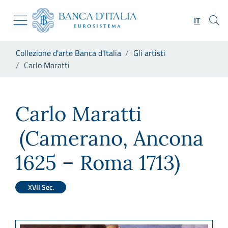
Vai al sito istituzionale
Skip to Main Content
Vai al menu di navigazione
IT
Vai alla ricerca
Vai ai contenuti
Ti trovi in:
Collezione d'arte Banca d'Italia
Gli artisti
Vai al footer
Carlo Maratti
Carlo Maratti
Carlo Maratti
(Camerano, Ancona
1625 – Roma 1713)
XVII Sec.