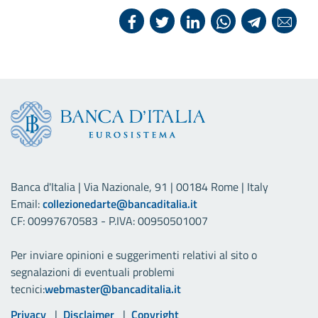
Banca d'Italia | Via Nazionale, 91 | 00184 Rome | Italy
Email:
collezionedarte@bancaditalia.it
CF: 00997670583 - P.IVA: 00950501007
Per inviare opinioni e suggerimenti relativi al sito o
segnalazioni di eventuali problemi
tecnici:
webmaster@bancaditalia.it
Link utili
Privacy
Disclaimer
Copyright