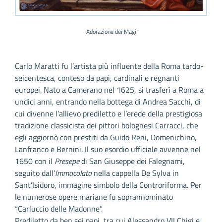
Adorazione dei Magi
Carlo Maratti fu l’artista più influente della Roma tardo-
seicentesca, conteso da papi, cardinali e regnanti
europei. Nato a Camerano nel 1625, si trasferì a Roma a
undici anni, entrando nella bottega di Andrea Sacchi, di
cui divenne l’allievo prediletto e l’erede della prestigiosa
tradizione classicista dei pittori bolognesi Carracci, che
egli aggiornò con prestiti da Guido Reni, Domenichino,
Lanfranco e Bernini. Il suo esordio ufficiale avvenne nel
1650 con il
Presepe
di San Giuseppe dei Falegnami,
seguito dall’
Immacolata
nella cappella De Sylva in
Sant’Isidoro, immagine simbolo della Controriforma. Per
le numerose opere mariane fu soprannominato
“Carluccio delle Madonne”.
Prediletto da ben sei papi, tra cui Alessandro VII Chigi e