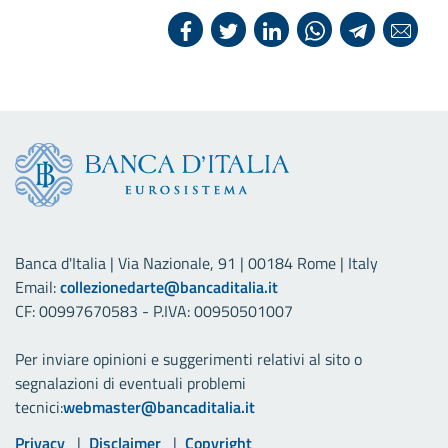
Banca d'Italia | Via Nazionale, 91 | 00184 Rome | Italy
Email:
collezionedarte@bancaditalia.it
CF: 00997670583 - P.IVA: 00950501007
Per inviare opinioni e suggerimenti relativi al sito o
segnalazioni di eventuali problemi
tecnici:
webmaster@bancaditalia.it
Link utili
Privacy
Disclaimer
Copyright