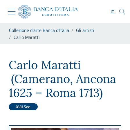
Vai al sito istituzionale
Skip to Main Content
Vai al menu di navigazione
IT
Vai alla ricerca
Vai ai contenuti
Ti trovi in:
Collezione d'arte Banca d'Italia
Gli artisti
Vai al footer
Carlo Maratti
Carlo Maratti
Carlo Maratti
(Camerano, Ancona
1625 – Roma 1713)
XVII Sec.