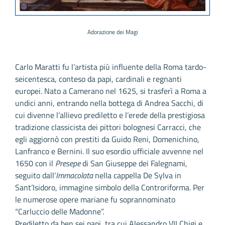
Adorazione dei Magi
Carlo Maratti fu l’artista più influente della Roma tardo-
seicentesca, conteso da papi, cardinali e regnanti
europei. Nato a Camerano nel 1625, si trasferì a Roma a
undici anni, entrando nella bottega di Andrea Sacchi, di
cui divenne l’allievo prediletto e l’erede della prestigiosa
tradizione classicista dei pittori bolognesi Carracci, che
egli aggiornò con prestiti da Guido Reni, Domenichino,
Lanfranco e Bernini. Il suo esordio ufficiale avvenne nel
1650 con il
Presepe
di San Giuseppe dei Falegnami,
seguito dall’
Immacolata
nella cappella De Sylva in
Sant’Isidoro, immagine simbolo della Controriforma. Per
le numerose opere mariane fu soprannominato
“Carluccio delle Madonne”.
Prediletto da ben sei papi, tra cui Alessandro VII Chigi e