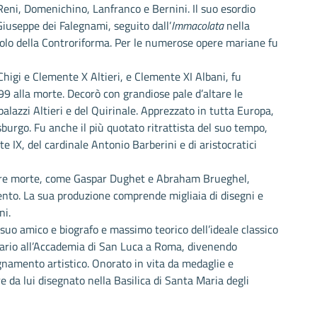
 Reni, Domenichino, Lanfranco e Bernini. Il suo esordio
iuseppe dei Falegnami, seguito dall’
Immacolata
nella
olo della Controriforma. Per le numerose opere mariane fu
 Chigi e Clemente X Altieri, e Clemente XI Albani, fu
99 alla morte. Decorò con grandiose pale d’altare le
 palazzi Altieri e del Quirinale. Apprezzato in tutta Europa,
sburgo. Fu anche il più quotato ritrattista del suo tempo,
e IX, del cardinale Antonio Barberini e di aristocratici
ature morte, come Gaspar Dughet e Abraham Brueghel,
cento. La sua produzione comprende migliaia di disegni e
ni.
, suo amico e biografo e massimo teorico dell’ideale classico
mario all’Accademia di San Luca a Roma, divenendo
segnamento artistico. Onorato in vita da medaglie e
 da lui disegnato nella Basilica di Santa Maria degli