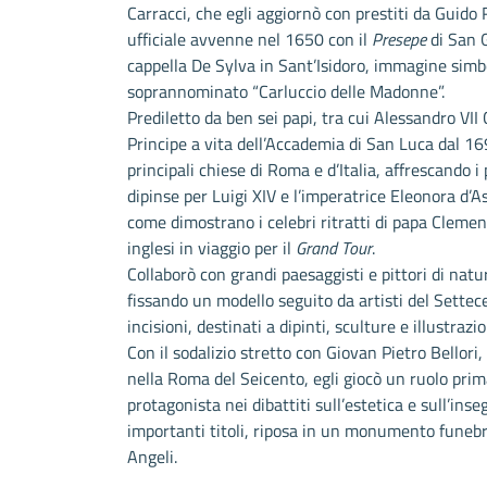
Carracci, che egli aggiornò con prestiti da Guido
ufficiale avvenne nel 1650 con il
Presepe
di San G
cappella De Sylva in Sant’Isidoro, immagine simb
soprannominato “Carluccio delle Madonne”.
Prediletto da ben sei papi, tra cui Alessandro VII
Principe a vita dell’Accademia di San Luca dal 16
principali chiese di Roma e d’Italia, affrescando i
dipinse per Luigi XIV e l’imperatrice Eleonora d’A
come dimostrano i celebri ritratti di papa Clement
inglesi in viaggio per il
Grand Tour
.
Collaborò con grandi paesaggisti e pittori di n
fissando un modello seguito da artisti del Sette
incisioni, destinati a dipinti, sculture e illustrazio
Con il sodalizio stretto con Giovan Pietro Bellori
nella Roma del Seicento, egli giocò un ruolo pri
protagonista nei dibattiti sull’estetica e sull’in
importanti titoli, riposa in un monumento funebre
Angeli.