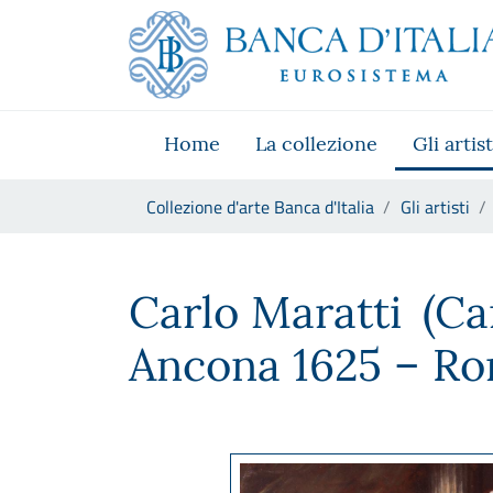
Vai al sito istituzionale
Skip to Main Content
Vai al menu di navigazione
Vai alla ricerca
Vai ai contenuti
Vai al footer
Home
La collezione
Gli artist
Ti trovi in:
Collezione d'arte Banca d'Italia
Gli artisti
Carlo Maratti
Carlo Maratti
(Ca
Ancona 1625 – Ro