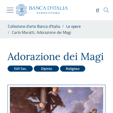
Vai al sito istituzionale
Skip to Main Content
Vai al menu di navigazione
IT
Vai alla ricerca
Vai ai contenuti
Ti trovi in:
Collezione d'arte Banca d'Italia
Le opere
Vai al footer
Carlo Maratti, Adorazione dei Magi
Carlo Maratti, Adorazione de
Adorazione dei Magi
XVII Sec.
Dipinto
Religioso