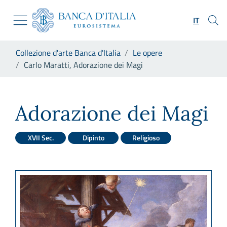
Vai al sito istituzionale
Skip to Main Content
Vai al menu di navigazione
IT
Vai alla ricerca
Vai ai contenuti
Ti trovi in:
Collezione d'arte Banca d'Italia
Le opere
Vai al footer
Carlo Maratti, Adorazione dei Magi
Carlo Maratti, Adorazione de
Adorazione dei Magi
XVII Sec.
Dipinto
Religioso