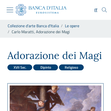
Vai al sito istituzionale
Skip to Main Content
Vai al menu di navigazione
IT
Vai alla ricerca
Vai ai contenuti
Ti trovi in:
Collezione d'arte Banca d'Italia
Le opere
Vai al footer
Carlo Maratti, Adorazione dei Magi
Carlo Maratti, Adorazione de
Adorazione dei Magi
XVII Sec.
Dipinto
Religioso