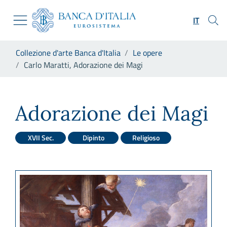
Vai al sito istituzionale
Skip to Main Content
Vai al menu di navigazione
IT
Vai alla ricerca
Vai ai contenuti
Ti trovi in:
Collezione d'arte Banca d'Italia
Le opere
Vai al footer
Carlo Maratti, Adorazione dei Magi
Carlo Maratti, Adorazione de
Adorazione dei Magi
XVII Sec.
Dipinto
Religioso