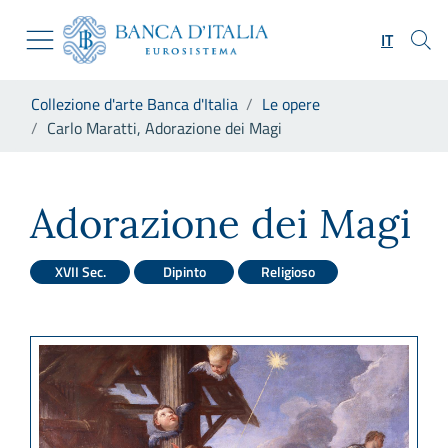
Vai al sito istituzionale
Skip to Main Content
Vai al menu di navigazione
IT
Vai alla ricerca
Vai ai contenuti
Ti trovi in:
Collezione d'arte Banca d'Italia
Le opere
Vai al footer
Carlo Maratti, Adorazione dei Magi
Carlo Maratti, Adorazione de
Adorazione dei Magi
XVII Sec.
Dipinto
Religioso