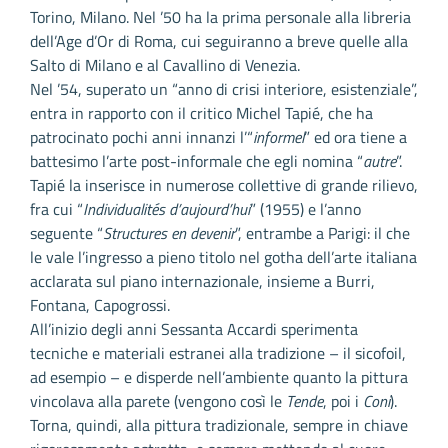
Torino, Milano. Nel ’50 ha la prima personale alla libreria
dell’Age d’Or di Roma, cui seguiranno a breve quelle alla
Salto di Milano e al Cavallino di Venezia.
Nel ’54, superato un “anno di crisi interiore, esistenziale”,
entra in rapporto con il critico Michel Tapié, che ha
patrocinato pochi anni innanzi l’“
informel
” ed ora tiene a
battesimo l’arte post-informale che egli nomina “
autre
”.
Tapié la inserisce in numerose collettive di grande rilievo,
fra cui “
Individualités d’aujourd’hui
” (1955) e l’anno
seguente “
Structures en devenir
”, entrambe a Parigi: il che
le vale l’ingresso a pieno titolo nel gotha dell’arte italiana
acclarata sul piano internazionale, insieme a Burri,
Fontana, Capogrossi.
All’inizio degli anni Sessanta Accardi sperimenta
tecniche e materiali estranei alla tradizione – il sicofoil,
ad esempio – e disperde nell’ambiente quanto la pittura
vincolava alla parete (vengono così le
Tende
, poi i
Coni
).
Torna, quindi, alla pittura tradizionale, sempre in chiave