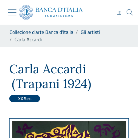
Vai al sito istituzionale
Skip to Main Content
Vai al menu di navigazione
IT
Vai alla ricerca
Vai ai contenuti
Ti trovi in:
Collezione d'arte Banca d'Italia
Gli artisti
Vai al footer
Carla Accardi
Carla Accardi
Carla Accardi
(Trapani 1924)
XX Sec.