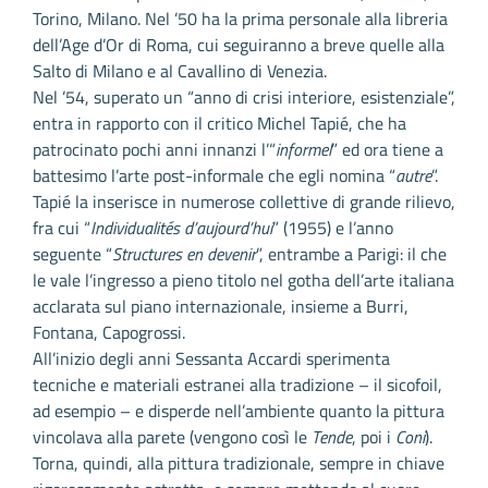
Torino, Milano. Nel ’50 ha la prima personale alla libreria
dell’Age d’Or di Roma, cui seguiranno a breve quelle alla
Salto di Milano e al Cavallino di Venezia.
Nel ’54, superato un “anno di crisi interiore, esistenziale”,
entra in rapporto con il critico Michel Tapié, che ha
patrocinato pochi anni innanzi l’“
informel
” ed ora tiene a
battesimo l’arte post-informale che egli nomina “
autre
”.
Tapié la inserisce in numerose collettive di grande rilievo,
fra cui “
Individualités d’aujourd’hui
” (1955) e l’anno
seguente “
Structures en devenir
”, entrambe a Parigi: il che
le vale l’ingresso a pieno titolo nel gotha dell’arte italiana
acclarata sul piano internazionale, insieme a Burri,
Fontana, Capogrossi.
All’inizio degli anni Sessanta Accardi sperimenta
tecniche e materiali estranei alla tradizione – il sicofoil,
ad esempio – e disperde nell’ambiente quanto la pittura
vincolava alla parete (vengono così le
Tende
, poi i
Coni
).
Torna, quindi, alla pittura tradizionale, sempre in chiave