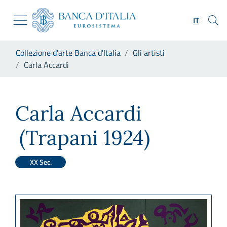
Vai al sito istituzionale
Skip to Main Content
Vai al menu di navigazione
IT
Vai alla ricerca
Vai ai contenuti
Ti trovi in:
Collezione d'arte Banca d'Italia
Gli artisti
Vai al footer
Carla Accardi
Carla Accardi
Carla Accardi
(Trapani 1924)
XX Sec.