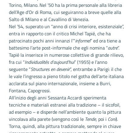
Torino, Milano. Nel ’50 ha la prima personale alla libreria
dell’Age d’Or di Roma, cui seguiranno a breve quelle alla
Salto di Milano e al Cavallino di Venezia.
Nel ’54, superato un “anno di crisi interiore, esistenziale”,
entra in rapporto con il critico Michel Tapié, che ha
patrocinato pochi anni innanzi l’“
informel
” ed ora tiene a
battesimo l’arte post-informale che egli nomina “
autre
”.
Tapié la inserisce in numerose collettive di grande rilievo,
fra cui “
Individualités d’aujourd’hui
” (1955) e l’anno
seguente “
Structures en devenir
”, entrambe a Parigi: il che
le vale l’ingresso a pieno titolo nel gotha dell’arte italiana
acclarata sul piano internazionale, insieme a Burri,
Fontana, Capogrossi.
All’inizio degli anni Sessanta Accardi sperimenta
tecniche e materiali estranei alla tradizione – il sicofoil,
ad esempio – e disperde nell’ambiente quanto la pittura
vincolava alla parete (vengono così le
Tende
, poi i
Coni
).
Torna, quindi, alla pittura tradizionale, sempre in chiave