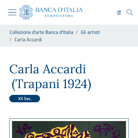
Vai al sito istituzionale
Skip to Main Content
Vai al menu di navigazione
IT
Vai alla ricerca
Vai ai contenuti
Ti trovi in:
Collezione d'arte Banca d'Italia
Gli artisti
Vai al footer
Carla Accardi
Carla Accardi
Carla Accardi
(Trapani 1924)
XX Sec.