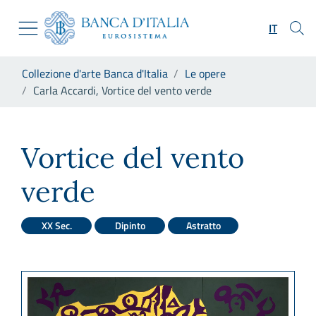
Vai al sito istituzionale
Skip to Main Content
Vai al menu di navigazione
IT
Vai alla ricerca
Vai ai contenuti
Ti trovi in:
Collezione d'arte Banca d'Italia
Le opere
Vai al footer
Carla Accardi, Vortice del vento verde
Carla Accardi, Vortice del ve
Vortice del vento
verde
XX Sec.
Dipinto
Astratto