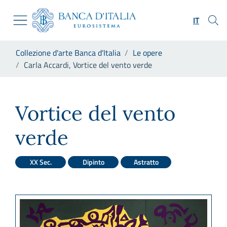
Vai al sito istituzionale
Skip to Main Content
Vai al menu di navigazione
IT
Vai alla ricerca
Vai ai contenuti
Ti trovi in:
Collezione d'arte Banca d'Italia
Le opere
Vai al footer
Carla Accardi, Vortice del vento verde
Carla Accardi, Vortice del ve
Vortice del vento
verde
XX Sec.
Dipinto
Astratto