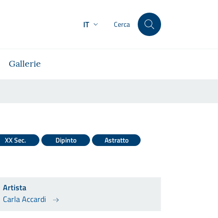
IT
Cerca
Gallerie
XX Sec.
Dipinto
Astratto
Artista
Carla Accardi