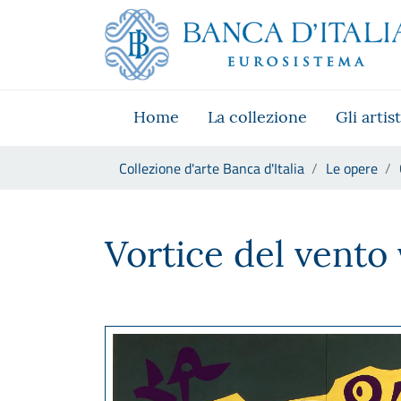
Vai al sito istituzionale
Skip to Main Content
Vai al menu di navigazione
Vai alla ricerca
Vai ai contenuti
Vai al footer
Home
La collezione
Gli artist
Ti trovi in:
Collezione d'arte Banca d'Italia
Le opere
Carla Accardi, Vortice del ve
Vortice del vento