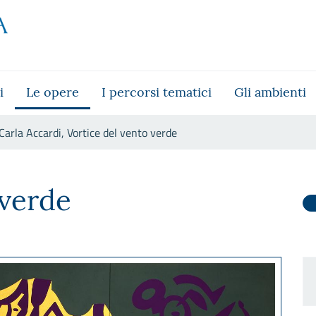
i
Le opere
I percorsi tematici
Gli ambienti
Carla Accardi, Vortice del vento verde
nto verde
 verde