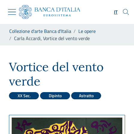
Vai al sito istituzionale
Skip to Main Content
Vai al menu di navigazione
IT
Vai alla ricerca
Vai ai contenuti
Ti trovi in:
Collezione d'arte Banca d'Italia
Le opere
Vai al footer
Carla Accardi, Vortice del vento verde
Carla Accardi, Vortice del ve
Vortice del vento
verde
XX Sec.
Dipinto
Astratto