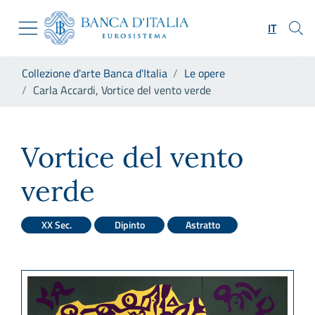
Vai al sito istituzionale
Skip to Main Content
Vai al menu di navigazione
IT
Vai alla ricerca
Vai ai contenuti
Ti trovi in:
Collezione d'arte Banca d'Italia
Le opere
Vai al footer
Carla Accardi, Vortice del vento verde
Carla Accardi, Vortice del ve
Vortice del vento
verde
XX Sec.
Dipinto
Astratto