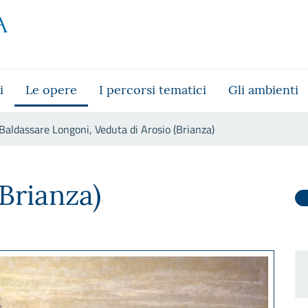
i
Le opere
I percorsi tematici
Gli ambienti
Baldassare Longoni, Veduta di Arosio (Brianza)
i Arosio (Brianza)
Brianza)