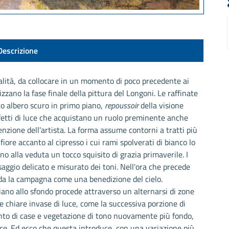
Descrizione
alità, da collocare in un momento di poco precedente ai
zano la fase finale della pittura del Longoni. Le raffinate
to albero scuro in primo piano,
repoussoir
della visione
ffetti di luce che acquistano un ruolo preminente anche
enzione dell'artista. La forma assume contorni a tratti più
n fiore accanto al cipresso i cui rami spolverati di bianco lo
o alla veduta un tocco squisito di grazia primaverile. I
osaggio delicato e misurato dei toni. Nell'ora che precede
nda la campagna come una benedizione del cielo.
piano allo sfondo procede attraverso un alternarsi di zone
ne chiare invase di luce, come la successiva porzione di
to di case e vegetazione di tono nuovamente più fondo,
uce. Ed ecco che questa introduce, con una variazione più