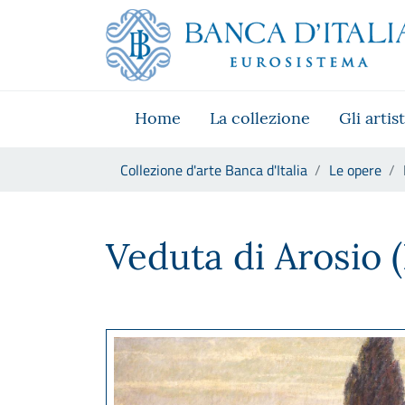
Vai al sito istituzionale
Skip to Main Content
Vai al menu di navigazione
Vai alla ricerca
Vai ai contenuti
Vai al footer
Home
La collezione
Gli artist
Ti trovi in:
Collezione d'arte Banca d'Italia
Le opere
Baldassare Longoni, Veduta d
Veduta di Arosio (