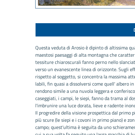
Questa veduta di Arosio è dipinto di altissima qu
maestosi paesaggi di alta montagna che caratteriz
tessiture chiaroscurali fanno perno nello slancia
verso un evanescente linea di orizzonte. Sugli e
rispetto al soggetto, si concentra la massima att
labili, fin quasi a dissolversi come quell' albero i
rendono simile a una nuvola leggera e conferiscon
caseggiati, i campi, le siepi, fanno da trama al d
l'imbrunire una luce dorata, lieve e radente ino
Il progredire della visione prospettica dal primo 
più scure (le siepi e i covoni in primo piano) e zo
campo; quest'ultima è seguita da uno schieramen
cui a sua volta fa seguito una larga macchia di l