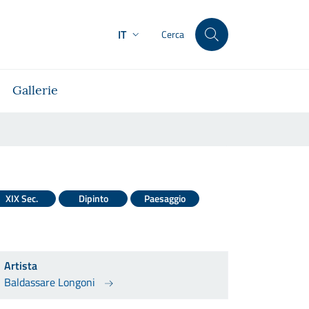
IT
Cerca
Gallerie
XIX Sec.
Dipinto
Paesaggio
Artista
Baldassare Longoni