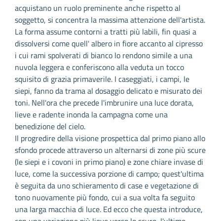
acquistano un ruolo preminente anche rispetto al
soggetto, si concentra la massima attenzione dell'artista.
La forma assume contorni a tratti più labili, fin quasi a
dissolversi come quell' albero in fiore accanto al cipresso
i cui rami spolverati di bianco lo rendono simile a una
nuvola leggera e conferiscono alla veduta un tocco
squisito di grazia primaverile. I caseggiati, i campi, le
siepi, fanno da trama al dosaggio delicato e misurato dei
toni. Nell'ora che precede l'imbrunire una luce dorata,
lieve e radente inonda la campagna come una
benedizione del cielo.
Il progredire della visione prospettica dal primo piano allo
sfondo procede attraverso un alternarsi di zone più scure
(le siepi e i covoni in primo piano) e zone chiare invase di
luce, come la successiva porzione di campo; quest'ultima
è seguita da uno schieramento di case e vegetazione di
tono nuovamente più fondo, cui a sua volta fa seguito
una larga macchia di luce. Ed ecco che questa introduce,
con una variazione più lieve verso lo scuro, l'ultimo