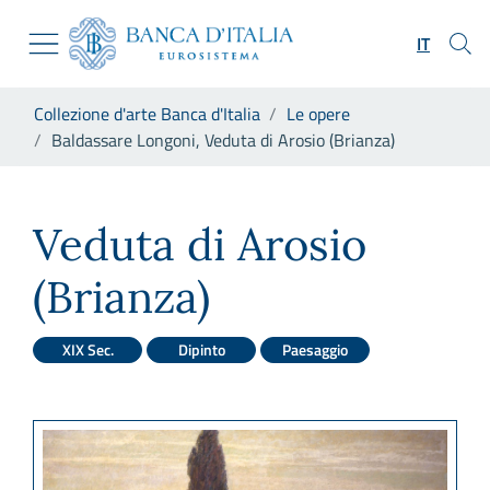
Vai al sito istituzionale
Skip to Main Content
Vai al menu di navigazione
IT
Vai alla ricerca
Vai ai contenuti
Ti trovi in:
Collezione d'arte Banca d'Italia
Le opere
Vai al footer
Baldassare Longoni, Veduta di Arosio (Brianza)
Baldassare Longoni, Veduta d
Veduta di Arosio
(Brianza)
XIX Sec.
Dipinto
Paesaggio