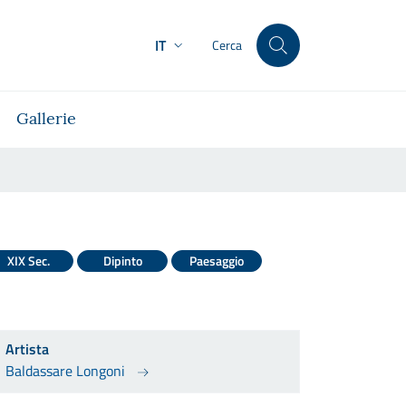
IT
Cerca
Gallerie
XIX Sec.
Dipinto
Paesaggio
Artista
Baldassare Longoni