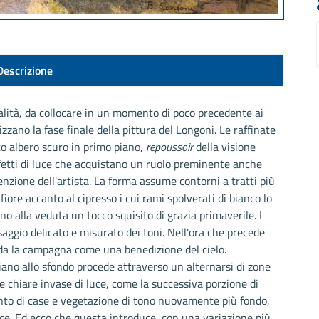
Descrizione
alità, da collocare in un momento di poco precedente ai
zano la fase finale della pittura del Longoni. Le raffinate
to albero scuro in primo piano,
repoussoir
della visione
ffetti di luce che acquistano un ruolo preminente anche
enzione dell'artista. La forma assume contorni a tratti più
n fiore accanto al cipresso i cui rami spolverati di bianco lo
o alla veduta un tocco squisito di grazia primaverile. I
osaggio delicato e misurato dei toni. Nell'ora che precede
nda la campagna come una benedizione del cielo.
piano allo sfondo procede attraverso un alternarsi di zone
ne chiare invase di luce, come la successiva porzione di
to di case e vegetazione di tono nuovamente più fondo,
uce. Ed ecco che questa introduce, con una variazione più