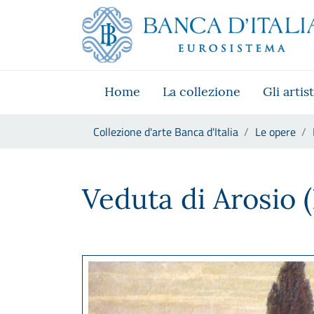
Vai al sito istituzionale
Skip to Main Content
Vai al menu di navigazione
Vai alla ricerca
Vai ai contenuti
Vai al footer
Home
La collezione
Gli artist
Ti trovi in:
Collezione d'arte Banca d'Italia
Le opere
Baldassare Longoni, Veduta d
Veduta di Arosio (