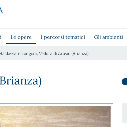
i
Le opere
I percorsi tematici
Gli ambienti
Baldassare Longoni, Veduta di Arosio (Brianza)
i Arosio (Brianza)
Brianza)