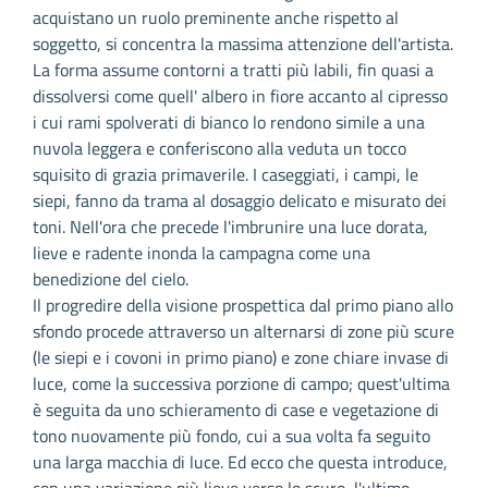
acquistano un ruolo preminente anche rispetto al
soggetto, si concentra la massima attenzione dell'artista.
La forma assume contorni a tratti più labili, fin quasi a
dissolversi come quell' albero in fiore accanto al cipresso
i cui rami spolverati di bianco lo rendono simile a una
nuvola leggera e conferiscono alla veduta un tocco
squisito di grazia primaverile. I caseggiati, i campi, le
siepi, fanno da trama al dosaggio delicato e misurato dei
toni. Nell'ora che precede l'imbrunire una luce dorata,
lieve e radente inonda la campagna come una
benedizione del cielo.
Il progredire della visione prospettica dal primo piano allo
sfondo procede attraverso un alternarsi di zone più scure
(le siepi e i covoni in primo piano) e zone chiare invase di
luce, come la successiva porzione di campo; quest'ultima
è seguita da uno schieramento di case e vegetazione di
tono nuovamente più fondo, cui a sua volta fa seguito
una larga macchia di luce. Ed ecco che questa introduce,
con una variazione più lieve verso lo scuro, l'ultimo