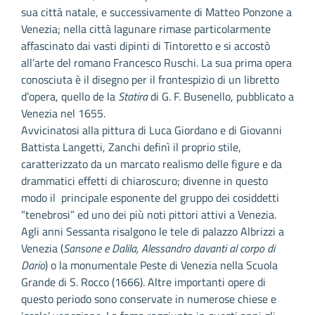
sua città natale, e successivamente di Matteo Ponzone a
Venezia; nella città lagunare rimase particolarmente
affascinato dai vasti dipinti di Tintoretto e si accostò
all’arte del romano Francesco Ruschi. La sua prima opera
conosciuta è il disegno per il frontespizio di un libretto
d’opera, quello de la
Statira
di G. F. Busenello, pubblicato a
Venezia nel 1655.
Avvicinatosi alla pittura di Luca Giordano e di Giovanni
Battista Langetti, Zanchi definì il proprio stile,
caratterizzato da un marcato realismo delle figure e da
drammatici effetti di chiaroscuro; divenne in questo
modo il principale esponente del gruppo dei cosiddetti
“tenebrosi” ed uno dei più noti pittori attivi a Venezia.
Agli anni Sessanta risalgono le tele di palazzo Albrizzi a
Venezia (
Sansone e Dalila, Alessandro davanti al corpo di
Dario
) o la monumentale Peste di Venezia nella Scuola
Grande di S. Rocco (1666). Altre importanti opere di
questo periodo sono conservate in numerose chiese e