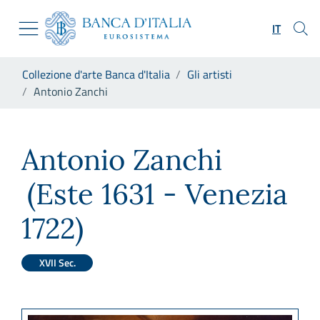
Vai al sito istituzionale
Skip to Main Content
Vai al menu di navigazione
IT
Vai alla ricerca
Vai ai contenuti
Ti trovi in:
Collezione d'arte Banca d'Italia
Gli artisti
Vai al footer
Antonio Zanchi
Antonio Zanchi
Antonio Zanchi
(Este 1631 - Venezia
1722)
XVII Sec.