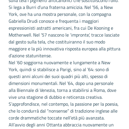
sulla tela i pigmenti anticanonici che sostituiscono l’olio.
Si lega a Burri d’una fraterna amicizia. Nel ’56, a New
York, ove ha una mostra personale, con la compagna
Gabriella Drudi conosce e frequenta i maggiori
espressionisti astratti americani, fra cui De Kooning e
Motherwell. Nel ’57 nascono le ‘impronte’, tracce lasciate
dal gesto sulla tela, che costituiranno il suo modo
maggiore e la più innovativa risposta europea alla pittura
d’azione statunitense.
Nel ’60 soggiorna nuovamente e lungamente a New
York, quindi si stabilisce a Parigi, sino al ’64: sono di
questi anni alcuni dei suoi quadri più alti, spesso di
dimensioni monumentali. Nel ’64, dopo una personale
alla Biennale di Venezia, torna a stabilirsi a Roma, dove
vive una stagione di dubbio e reticenza creativa.
S’approfondisce, nel contempo, la passione per la poesia,
che lo condurrà dal “nonsense” di tradizione inglese alle
corde drammatiche toccate nell’età più avanzata.
All’avvio degli anni Ottanta abbraccia nuovamente un