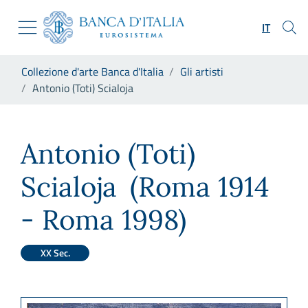
Vai al sito istituzionale
Skip to Main Content
Vai al menu di navigazione
IT
Vai alla ricerca
Vai ai contenuti
Ti trovi in:
Collezione d'arte Banca d'Italia
Gli artisti
Vai al footer
Antonio (Toti) Scialoja
Antonio (Toti) Scialoja
Antonio (Toti)
Scialoja
(Roma 1914
- Roma 1998)
XX Sec.