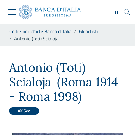
Vai al sito istituzionale
Skip to Main Content
Vai al menu di navigazione
IT
Vai alla ricerca
Vai ai contenuti
Ti trovi in:
Collezione d'arte Banca d'Italia
Gli artisti
Vai al footer
Antonio (Toti) Scialoja
Antonio (Toti) Scialoja
Antonio (Toti)
Scialoja
(Roma 1914
- Roma 1998)
XX Sec.