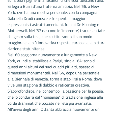
sulla tela i pigmenti anticanonici che sostituiscono l’olio.
Si lega a Burri d’una fraterna amicizia. Nel ’56, a New
York, ove ha una mostra personale, con la compagna
Gabriella Drudi conosce e frequenta i maggiori
espressionisti astratti americani, fra cui De Kooning e
Motherwell. Nel ’57 nascono le ‘impronte’, tracce lasciate
dal gesto sulla tela, che costituiranno il suo modo
maggiore e la più innovativa risposta europea alla pittura
d’azione statunitense.
Nel ’60 soggiorna nuovamente e lungamente a New
York, quindi si stabilisce a Parigi, sino al ’64: sono di
questi anni alcuni dei suoi quadri più alti, spesso di
dimensioni monumentali. Nel ’64, dopo una personale
alla Biennale di Venezia, torna a stabilirsi a Roma, dove
vive una stagione di dubbio e reticenza creativa.
S’approfondisce, nel contempo, la passione per la poesia,
che lo condurrà dal “nonsense” di tradizione inglese alle
corde drammatiche toccate nell’età più avanzata.
All’avvio degli anni Ottanta abbraccia nuovamente un