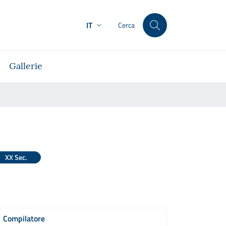
IT
Cerca
Gallerie
XX Sec.
Compilatore