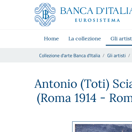
Vai al sito istituzionale
Skip to Main Content
Vai al menu di navigazione
Vai alla ricerca
Vai ai contenuti
Vai al footer
Home
La collezione
Gli artist
Ti trovi in:
Collezione d'arte Banca d'Italia
Gli artisti
Antonio (Toti) Scialoja
Antonio (Toti) Sci
(Roma 1914 - Rom