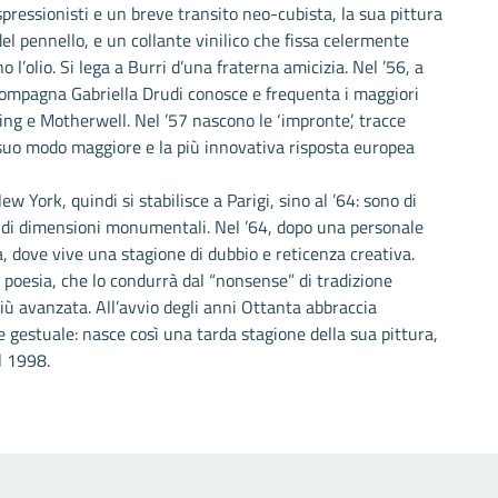
spressionisti e un breve transito neo-cubista, la sua pittura
del pennello, e un collante vinilico che fissa celermente
 l’olio. Si lega a Burri d’una fraterna amicizia. Nel ’56, a
ompagna Gabriella Drudi conosce e frequenta i maggiori
ning e Motherwell. Nel ’57 nascono le ‘impronte’, tracce
il suo modo maggiore e la più innovativa risposta europea
ork, quindi si stabilisce a Parigi, sino al ’64: sono di
so di dimensioni monumentali. Nel ’64, dopo una personale
a, dove vive una stagione di dubbio e reticenza creativa.
 poesia, che lo condurrà dal “nonsense” di tradizione
iù avanzata. All’avvio degli anni Ottanta abbraccia
stuale: nasce così una tarda stagione della sua pittura,
l 1998.