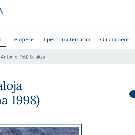
i
Le opere
I percorsi tematici
Gli ambienti
Antonio (Toti) Scialoja
aloja
a 1998)