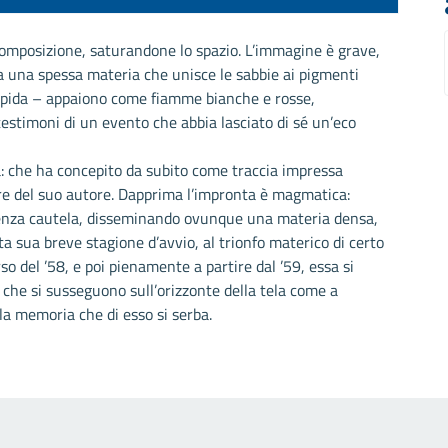
 composizione, saturandone lo spazio. L’immagine è grave,
i da una spessa materia che unisce le sabbie ai pigmenti
 rapida – appaiono come fiamme bianche e rosse,
estimoni di un evento che abbia lasciato di sé un’eco
ta: che ha concepito da subito come traccia impressa
cere del suo autore. Dapprima l’impronta è magmatica:
senza cautela, disseminando ovunque una materia densa,
a sua breve stagione d’avvio, al trionfo materico di certo
o del ’58, e poi pienamente a partire dal ’59, essa si
, che si susseguono sull’orizzonte della tela come a
 la memoria che di esso si serba.