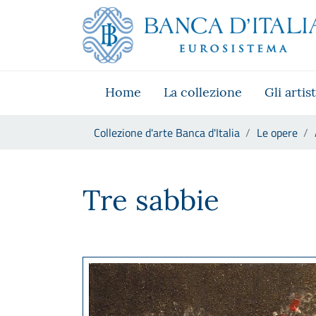
Vai al sito istituzionale
Skip to Main Content
Vai al menu di navigazione
Vai alla ricerca
Vai ai contenuti
Vai al footer
Home
La collezione
Gli artist
Ti trovi in:
Collezione d'arte Banca d'Italia
Le opere
Antonio (Toti) Scialoja, Tre s
Tre sabbie