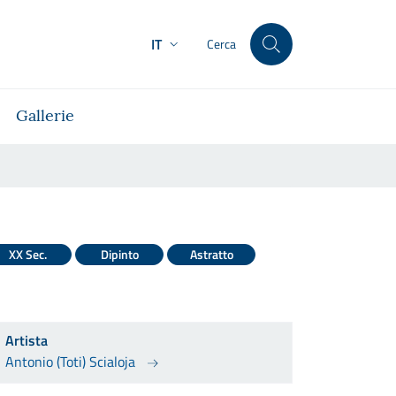
IT
Cerca
Gallerie
XX Sec.
Dipinto
Astratto
Artista
Antonio (Toti) Scialoja