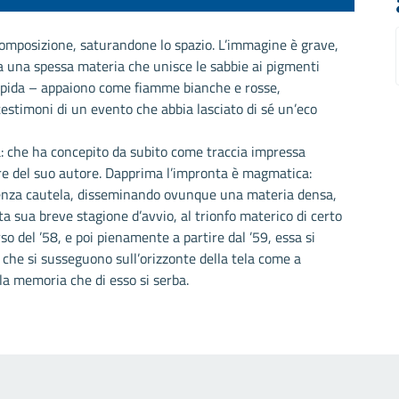
 composizione, saturandone lo spazio. L’immagine è grave,
i da una spessa materia che unisce le sabbie ai pigmenti
 rapida – appaiono come fiamme bianche e rosse,
estimoni di un evento che abbia lasciato di sé un’eco
ta: che ha concepito da subito come traccia impressa
cere del suo autore. Dapprima l’impronta è magmatica:
senza cautela, disseminando ovunque una materia densa,
a sua breve stagione d’avvio, al trionfo materico di certo
o del ’58, e poi pienamente a partire dal ’59, essa si
, che si susseguono sull’orizzonte della tela come a
 la memoria che di esso si serba.