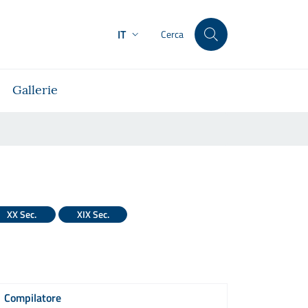
IT
Cerca
Gallerie
XX Sec.
XIX Sec.
Compilatore