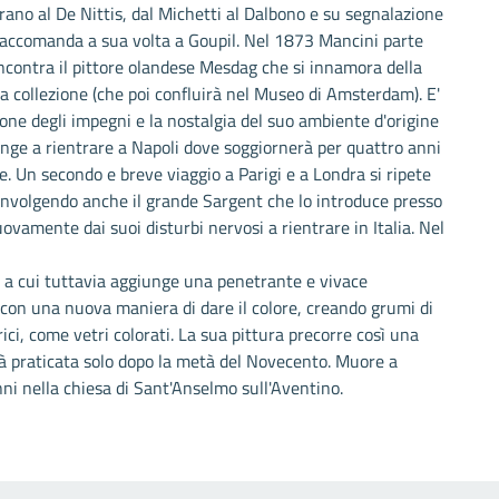
no al De Nittis, dal Michetti al Dalbono e su segnalazione
o raccomanda a sua volta a Goupil. Nel 1873 Mancini parte
incontra il pittore olandese Mesdag che si innamora della
sua collezione (che poi confluirà nel Museo di Amsterdam). E'
one degli impegni e la nostalgia del suo ambiente d'origine
nge a rientrare a Napoli dove soggiornerà per quattro anni
e. Un secondo e breve viaggio a Parigi e a Londra si ripete
involgendo anche il grande Sargent che lo introduce presso
uovamente dai suoi disturbi nervosi a rientrare in Italia. Nel
i a cui tuttavia aggiunge una penetrante e vivace
e: con una nuova maniera di dare il colore, creando grumi di
ci, come vetri colorati. La sua pittura precorre così una
à praticata solo dopo la metà del Novecento. Muore a
i nella chiesa di Sant'Anselmo sull'Aventino.