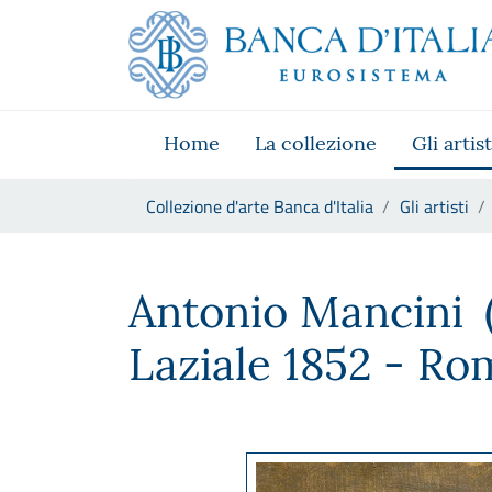
Vai al sito istituzionale
Skip to Main Content
Vai al menu di navigazione
Vai alla ricerca
Vai ai contenuti
Vai al footer
Home
La collezione
Gli artist
Ti trovi in:
Collezione d'arte Banca d'Italia
Gli artisti
Antonio Mancini
Antonio Mancini
Laziale 1852 - Ro