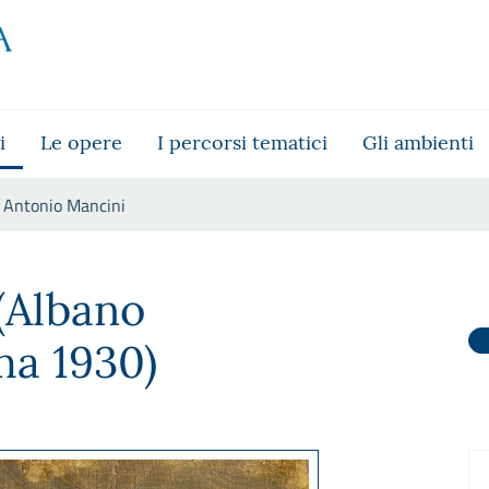
i
Le opere
I percorsi tematici
Gli ambienti
Antonio Mancini
(Albano
ma 1930)