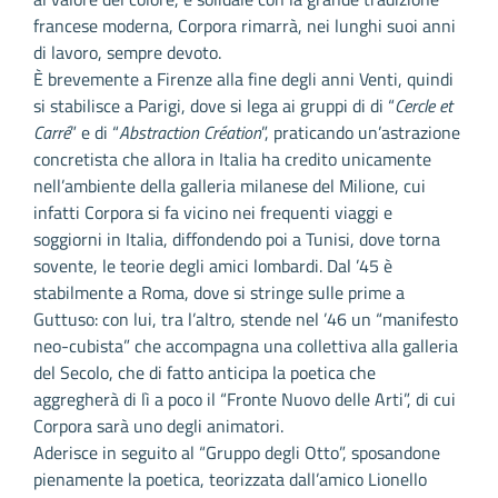
francese moderna, Corpora rimarrà, nei lunghi suoi anni
di lavoro, sempre devoto.
È brevemente a Firenze alla fine degli anni Venti, quindi
si stabilisce a Parigi, dove si lega ai gruppi di di “
Cercle et
Carré
” e di “
Abstraction Création
”, praticando un’astrazione
concretista che allora in Italia ha credito unicamente
nell’ambiente della galleria milanese del Milione, cui
infatti Corpora si fa vicino nei frequenti viaggi e
soggiorni in Italia, diffondendo poi a Tunisi, dove torna
sovente, le teorie degli amici lombardi. Dal ’45 è
stabilmente a Roma, dove si stringe sulle prime a
Guttuso: con lui, tra l’altro, stende nel ’46 un “manifesto
neo-cubista” che accompagna una collettiva alla galleria
del Secolo, che di fatto anticipa la poetica che
aggregherà di lì a poco il “Fronte Nuovo delle Arti”, di cui
Corpora sarà uno degli animatori.
Aderisce in seguito al “Gruppo degli Otto”, sposandone
pienamente la poetica, teorizzata dall’amico Lionello