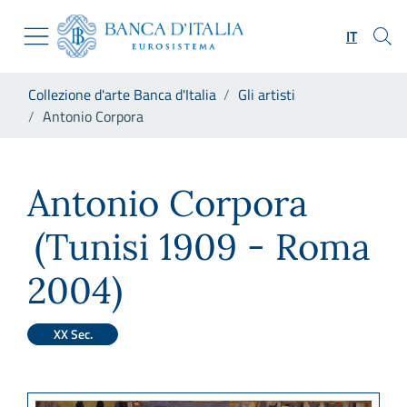
Vai al sito istituzionale
Skip to Main Content
Vai al menu di navigazione
IT
Vai alla ricerca
Vai ai contenuti
Ti trovi in:
Collezione d'arte Banca d'Italia
Gli artisti
Vai al footer
Antonio Corpora
Antonio Corpora
Antonio Corpora
(Tunisi 1909 - Roma
2004)
XX Sec.