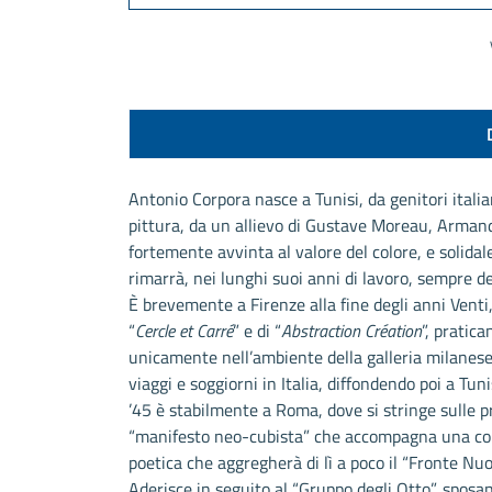
Antonio Corpora nasce a Tunisi, da genitori italia
pittura, da un allievo di Gustave Moreau, Armand
fortemente avvinta al valore del colore, e solida
rimarrà, nei lunghi suoi anni di lavoro, sempre d
È brevemente a Firenze alla fine degli anni Venti, q
“
Cercle et Carré
” e di “
Abstraction Création
”, pratic
unicamente nell’ambiente della galleria milanese d
viaggi e soggiorni in Italia, diffondendo poi a Tun
’45 è stabilmente a Roma, dove si stringe sulle pr
“manifesto neo-cubista” che accompagna una collet
poetica che aggregherà di lì a poco il “Fronte Nuo
Aderisce in seguito al “Gruppo degli Otto”, sposa