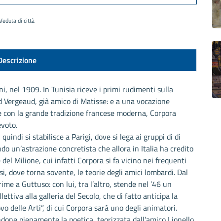
Veduta di città
Descrizione
ni, nel 1909. In Tunisia riceve i primi rudimenti sulla
 Vergeaud, già amico di Matisse: e a una vocazione
le con la grande tradizione francese moderna, Corpora
evoto.
uindi si stabilisce a Parigi, dove si lega ai gruppi di di
ando un’astrazione concretista che allora in Italia ha credito
el Milione, cui infatti Corpora si fa vicino nei frequenti
isi, dove torna sovente, le teorie degli amici lombardi. Dal
ime a Guttuso: con lui, tra l’altro, stende nel ’46 un
tiva alla galleria del Secolo, che di fatto anticipa la
vo delle Arti”, di cui Corpora sarà uno degli animatori.
ndone pienamente la poetica, teorizzata dall’amico Lionello