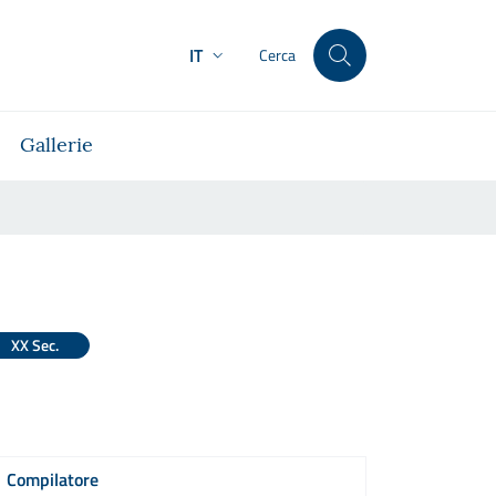
IT
Cerca
Gallerie
XX Sec.
Compilatore