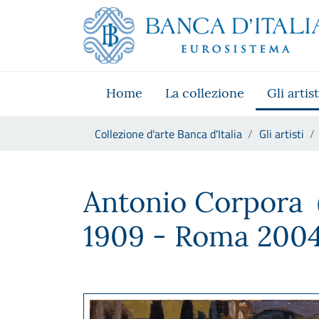
Vai al sito istituzionale
Skip to Main Content
Vai al menu di navigazione
Vai alla ricerca
Vai ai contenuti
Vai al footer
Home
La collezione
Gli artist
Ti trovi in:
Collezione d'arte Banca d'Italia
Gli artisti
Antonio Corpora
Antonio Corpora
1909 - Roma 2004