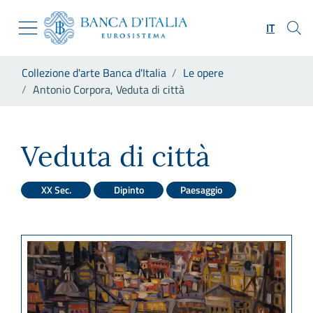
Vai al sito istituzionale
Skip to Main Content
Vai al menu di navigazione
IT
Vai alla ricerca
Vai ai contenuti
Ti trovi in:
Collezione d'arte Banca d'Italia
Le opere
Vai al footer
Antonio Corpora, Veduta di città
Antonio Corpora, Veduta di c
Veduta di città
XX Sec.
Dipinto
Paesaggio