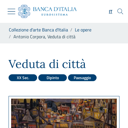
Vai al sito istituzionale
Skip to Main Content
Vai al menu di navigazione
IT
Vai alla ricerca
Vai ai contenuti
Ti trovi in:
Collezione d'arte Banca d'Italia
Le opere
Vai al footer
Antonio Corpora, Veduta di città
Antonio Corpora, Veduta di c
Veduta di città
XX Sec.
Dipinto
Paesaggio