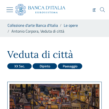
Vai al sito istituzionale
Skip to Main Content
Vai al menu di navigazione
IT
Vai alla ricerca
Vai ai contenuti
Ti trovi in:
Collezione d'arte Banca d'Italia
Le opere
Vai al footer
Antonio Corpora, Veduta di città
Antonio Corpora, Veduta di c
Veduta di città
XX Sec.
Dipinto
Paesaggio