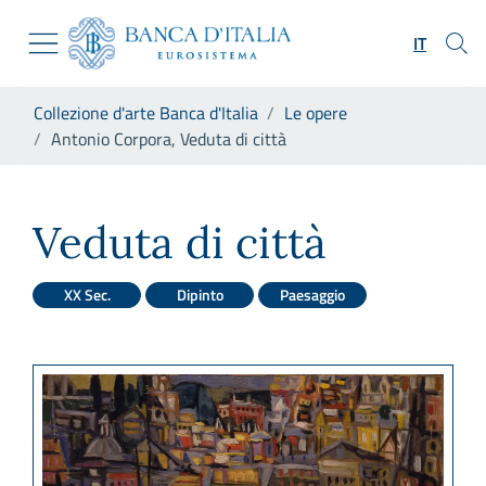
Vai al sito istituzionale
Skip to Main Content
Vai al menu di navigazione
IT
Vai alla ricerca
Vai ai contenuti
Ti trovi in:
Collezione d'arte Banca d'Italia
Le opere
Vai al footer
Antonio Corpora, Veduta di città
Antonio Corpora, Veduta di c
Veduta di città
XX Sec.
Dipinto
Paesaggio