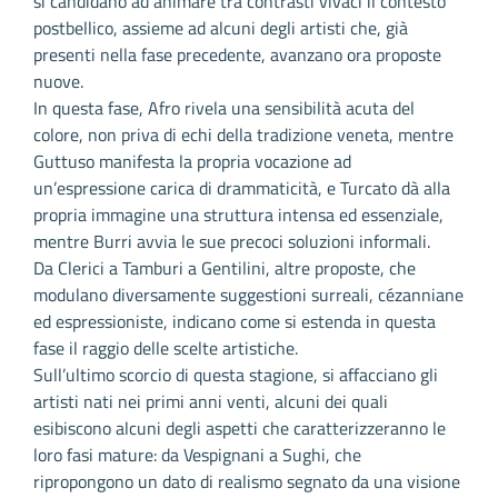
si candidano ad animare tra contrasti vivaci il contesto
postbellico, assieme ad alcuni degli artisti che, già
presenti nella fase precedente, avanzano ora proposte
nuove.
In questa fase, Afro rivela una sensibilità acuta del
colore, non priva di echi della tradizione veneta, mentre
Guttuso manifesta la propria vocazione ad
un’espressione carica di drammaticità, e Turcato dà alla
propria immagine una struttura intensa ed essenziale,
mentre Burri avvia le sue precoci soluzioni informali.
Da Clerici a Tamburi a Gentilini, altre proposte, che
modulano diversamente suggestioni surreali, cézanniane
ed espressioniste, indicano come si estenda in questa
fase il raggio delle scelte artistiche.
Sull’ultimo scorcio di questa stagione, si affacciano gli
artisti nati nei primi anni venti, alcuni dei quali
esibiscono alcuni degli aspetti che caratterizzeranno le
loro fasi mature: da Vespignani a Sughi, che
ripropongono un dato di realismo segnato da una visione