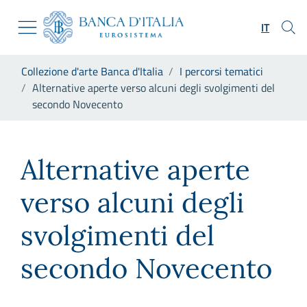
Vai al sito istituzionale
Skip to Main Content
Vai al menu di navigazione
IT
Vai alla ricerca
Vai ai contenuti
Ti trovi in:
Collezione d'arte Banca d'Italia
I percorsi tematici
Vai al footer
Alternative aperte verso alcuni degli svolgimenti del
secondo Novecento
Alternative aperte verso alc
Alternative aperte
verso alcuni degli
svolgimenti del
secondo Novecento