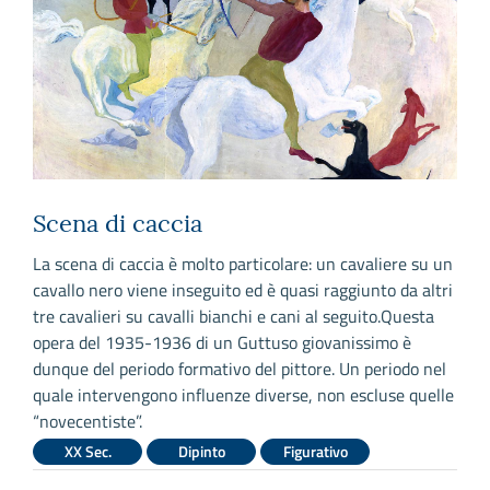
Scena di caccia
S
La scena di caccia è molto particolare: un cavaliere su un
N
o
cavallo nero viene inseguito ed è quasi raggiunto da altri
i
tre cavalieri su cavalli bianchi e cani al seguito.Questa
s
opera del 1935-1936 di un Guttuso giovanissimo è
p
dunque del periodo formativo del pittore. Un periodo nel
I
quale intervengono influenze diverse, non escluse quelle
i
“novecentiste”.
XX Sec.
Dipinto
Figurativo
L