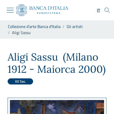
Vai al sito istituzionale
Skip to Main Content
Vai al menu di navigazione
IT
Vai alla ricerca
Vai ai contenuti
Ti trovi in:
Collezione d'arte Banca d'Italia
Gli artisti
Vai al footer
Aligi Sassu
Aligi Sassu
Aligi Sassu
(Milano
1912 - Maiorca 2000)
XX Sec.