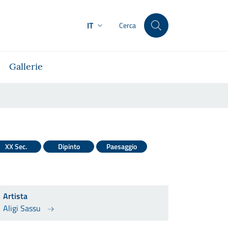
IT
Cerca
Gallerie
XX Sec.
Dipinto
Paesaggio
Artista
Aligi Sassu