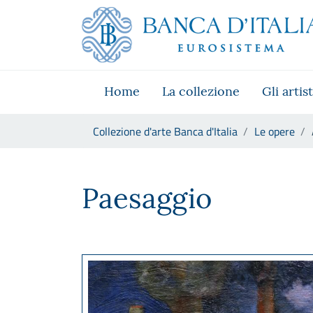
Vai al sito istituzionale
Skip to Main Content
Vai al menu di navigazione
Vai alla ricerca
Vai ai contenuti
Vai al footer
Home
La collezione
Gli artist
Ti trovi in:
Collezione d'arte Banca d'Italia
Le opere
Aligi Sassu, Paesaggio
Paesaggio