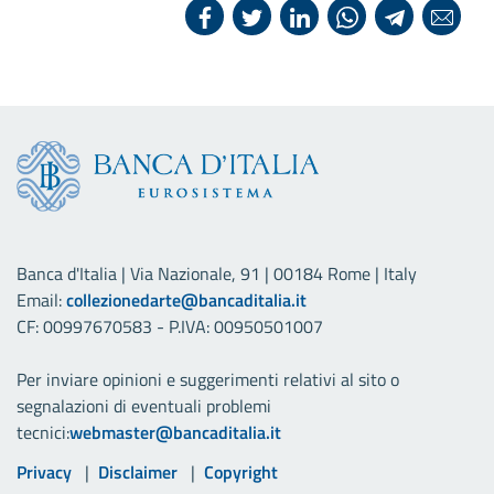
Banca d'Italia | Via Nazionale, 91 | 00184 Rome | Italy
Email:
collezionedarte@bancaditalia.it
CF: 00997670583 - P.IVA: 00950501007
Per inviare opinioni e suggerimenti relativi al sito o
segnalazioni di eventuali problemi
tecnici:
webmaster@bancaditalia.it
Link utili
Privacy
Disclaimer
Copyright